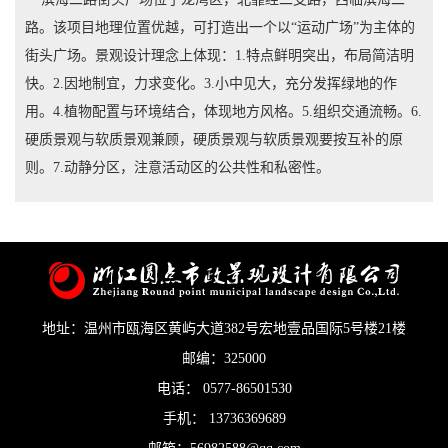
路。该项目地理位置优越，可打造出一个以“运动广场”为主体的
街头广场。景观设计理念上体现：1.特点鲜明突出，布局简洁明
快。2.因地制宜，力求变化。3.小中见大，充分发挥绿地的作
用。4.植物配置与环境结合，体现地方风格。5.组织交通流畅。6.
硬质景观与软质景观兼顾，硬质景观与软质景观要按互补的原
则。7.动静分区，注意活动区的公共性和私密性。
地址：温州市瓯海区黄屿大道382号宏地壹品国际5号楼21楼
邮编：325000
电话： 0577-86501530
手机： 13736369689